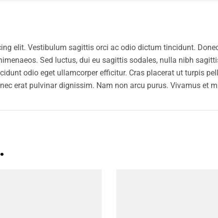
ng elit. Vestibulum sagittis orci ac odio dictum tincidunt. Donec
 himenaeos. Sed luctus, dui eu sagittis sodales, nulla nibh sagit
dunt odio eget ullamcorper efficitur. Cras placerat ut turpis pe
lus nec erat pulvinar dignissim. Nam non arcu purus. Vivamus et
…