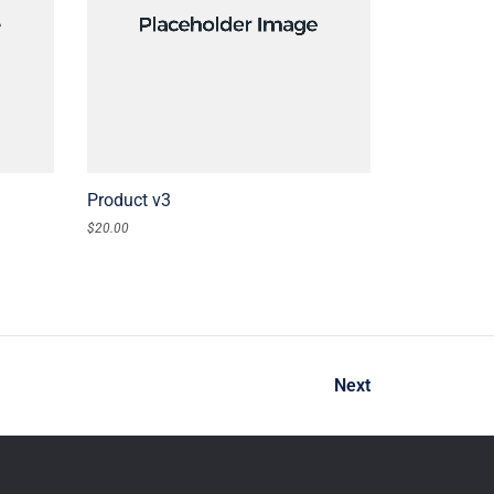
ADD TO CART
Product v3
$
20.00
Next