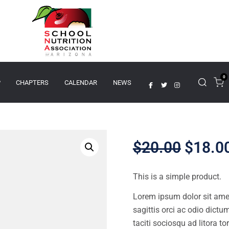
0
P
CHAPTERS
CALENDAR
NEWS
$
20.00
$
18.0
This is a simple product.
Lorem ipsum dolor sit amet
sagittis orci ac odio dictu
taciti sociosqu ad litora t