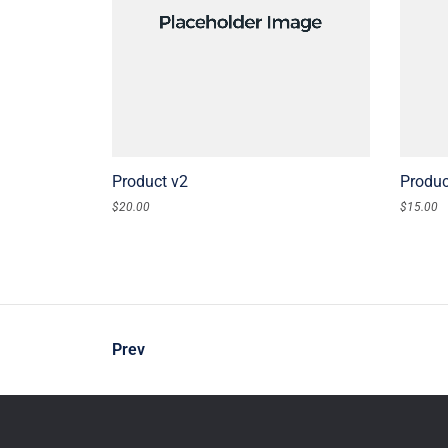
ADD TO CART
Product v2
Produc
$
20.00
$
15.00
Prev