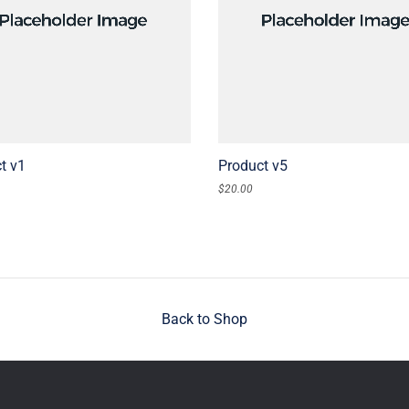
ADD TO CART
ADD TO CART
t v1
Product v5
$
20.00
Back to Shop